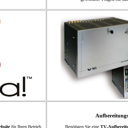
Aufbereitung
bsite
für Ihren Betrieb
Benötigen Sie eine
TV-Aufbereit