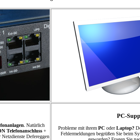
PC-Supp
efonanlagen
. Natürlich
Probleme mit ihrem
PC
oder
Laptop?
De
DN Telefonanschluss
+
Fehlermeldungen begrüßen Sie beim Syst
 Netzdienste Defereggen
geworden? Fragen Sie nach