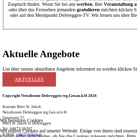
Zuspruch finden. Wenn Sie bei uns
werben
, Ihre
Veranstaltung 
oder über das Fernsehen jemanden
gratulieren
möchten klicken Si
oder auf den Menüpunkt Defereggen-TV. Wir freuen uns über Ihr
Aktuelle Angebote
Um über unsere aktuellsten Angebote informiert zu werden klicken Sie 
AKTUELLES
Copyright Netzdienste Defereggen reg.Gen.m.b.H 2026
Kontakt Büro St. Jakob:
Netzdienste Defereggen reg.Gen.m.b.H.
Unterrotte 57
Wir benutzen Cookies
9963 St. Jakob in Defereggen
Tel: 04873/20207
Wir nutzen Cookies auf unserer Website. Einige von ihnen sind essenzi
E-Mail:
gabi@defnet.at
können selbst entscheiden, ob Sie die Cookies zulassen möchten. Bitte