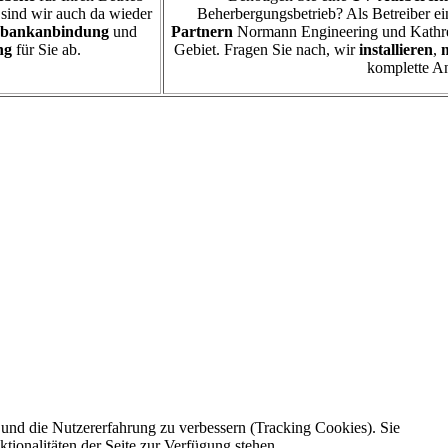
h sind wir auch da wieder
Beherbergungsbetrieb? Als Betreiber ei
bankanbindung
und
Partnern
Normann Engineering und Kathrei
ng
für Sie ab.
Gebiet. Fragen Sie nach, wir
installieren
,
m
komplette An
e und die Nutzererfahrung zu verbessern (Tracking Cookies). Sie
tionalitäten der Seite zur Verfügung stehen.