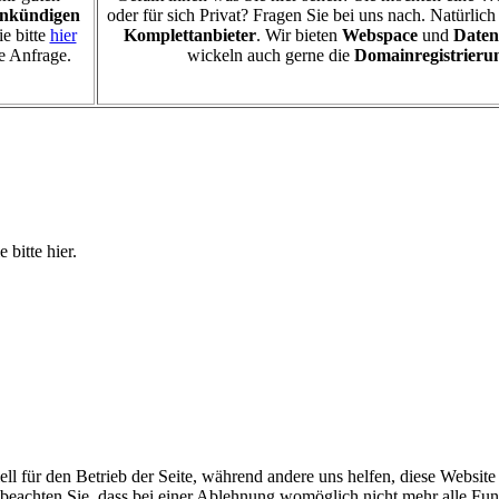
ankündigen
oder für sich Privat? Fragen Sie bei uns nach. Natürlic
e bitte
hier
Komplettanbieter
. Wir bieten
Webspace
und
Daten
e Anfrage.
wickeln auch gerne die
Domainregistrieru
bitte hier.
ell für den Betrieb der Seite, während andere uns helfen, diese Websit
 beachten Sie, dass bei einer Ablehnung womöglich nicht mehr alle Funk